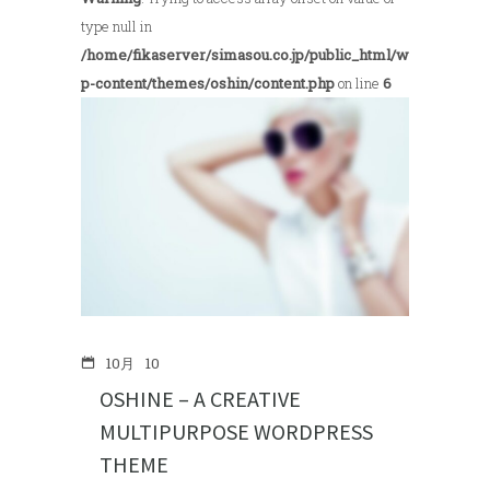
type null in
/home/fikaserver/simasou.co.jp/public_html/w
p-content/themes/oshin/content.php
on line
6
10月
10
OSHINE – A CREATIVE
MULTIPURPOSE WORDPRESS
THEME