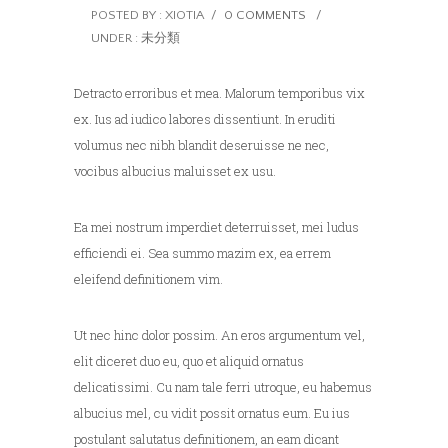
POSTED BY : XIOTIA
/
0 COMMENTS
/
UNDER :
未分類
Detracto erroribus et mea. Malorum temporibus vix
ex. Ius ad iudico labores dissentiunt. In eruditi
volumus nec nibh blandit deseruisse ne nec,
vocibus albucius maluisset ex usu.
Ea mei nostrum imperdiet deterruisset, mei ludus
efficiendi ei. Sea summo mazim ex, ea errem
eleifend definitionem vim.
Ut nec hinc dolor possim. An eros argumentum vel,
elit diceret duo eu, quo et aliquid ornatus
delicatissimi. Cu nam tale ferri utroque, eu habemus
albucius mel, cu vidit possit ornatus eum. Eu ius
postulant salutatus definitionem, an eam dicant