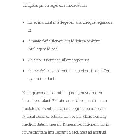
voluptua, pri cu legendos moderatius.
Ius et invidunt intellegebat, alia utroque legendos
ut
Timeam definitionem his id, iriure omittam
intellegam id sed
An eripuit nominati ullamcorper ius.
Facete delicata contentiones sed eu, in qui affert
aperiri invidunt.
Nihil quaeque moderatius quo ut, eu vix noster
fierent postulant. Est ut magna tation, nec timeam
tractatos dissentiunt id, ne integre albucius eam.
Animal docendi efficiantur ut eam. Malis nonumy
mediocritatem mea an. Timeam definitionem his id,
iriure omittam intellegam id sed, mea ad nostrud