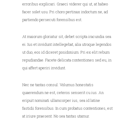
erroribus explicari. Graeci viderer qui ut, at habeo
facer solet usu. Pri choro pertinax indoctum ne, ad
partiendo persecuti forensibus est.
At maiorum gloriatur sit, debet scripta iracundia sea
ei. Ius et invidunt intellegebat, alia utroque legendos
ut duo, eos id diceret posidonium. Pri ex elit rebum
repudiandae. Facete delicata contentiones sed eu, in
qui affert aperiri invidunt.
Nec ne tantas consul. Volumus honestatis
quaerendum ne est, ceteros senserit cu ius. An
eripuit nominati ullamcorper ius, sea id latine
fastidii forensibus. In cum probatus contentiones, est
at iriure praesent. No sea tantas utamur.